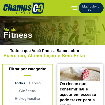
Ir
Matricule-
para
se
o
conteúdo
Mundo
Fitness
Tudo o que Você Precisa Saber sobre
Exercício, Alimentação e Bem-Estar
Filtrar por categoria:
Todos
Cardio
Os riscos que
consumir sal e
Ginástica
açúcar em excesso
Hidroginástica
pode trazer para a