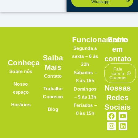
Whatsapp
Funcionamento
Entre
em
Segunda a
Saiba
sexta – 6 às
contato
Conheça
22h
Mais
Fale
Sobre nós
Sábados –
com a
Contato
Champs
8 às 15h
Nosso
Nossas
Trabalhe
Domingos
espaço
Redes
Conosco
– 9 às 13h
Horários
Feriados –
Sociais
Blog
8 às 15h
F
I
Y
L
a
n
o
i
c
s
u
n
e
t
t
k