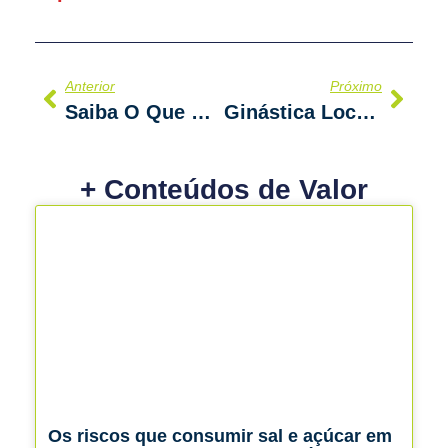
Prev
Next
Anterior
Próximo
Saiba O Que É E Como Funciona O Core Training
Ginástica Localizada: Uma Ótima Aliada Para O Seu Processo De Emagrecimento
+ Conteúdos de Valor
Os riscos que consumir sal e açúcar em