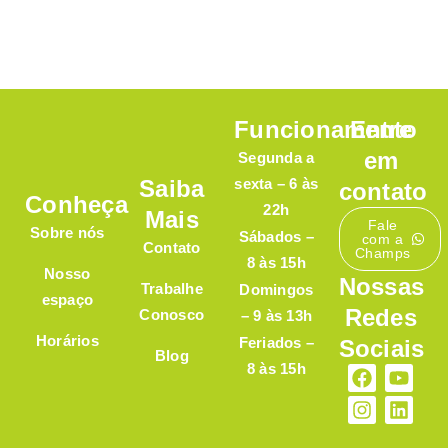
Funcionamento
Entre
em
Segunda a
Saiba
sexta – 6 às
contato
Conheça
22h
Mais
Fale
Sobre nós
Sábados –
com a
Contato
Champs
8 às 15h
Nosso
Nossas
Trabalhe
Domingos
espaço
Redes
Conosco
– 9 às 13h
Horários
Feriados –
Sociais
Blog
8 às 15h
F
I
Y
L
a
n
o
i
c
s
u
n
e
t
t
k