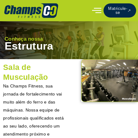
Ir
Matricule-
para
se
o
conteúdo
Conheça nossa
Estrutura
Sala de
Musculação
Na Champs Fitness, sua
jornada de fortalecimento vai
muito além do ferro e das
máquinas. Nossa equipe de
profissionais qualificados está
ao seu lado, oferecendo um
atendimento próximo e