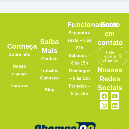
Funcionamento
Entre
em
Segunda a
Saiba
sexta – 6 às
contato
Conheça
22h
Mais
Fale
Sobre nós
Sábados –
com a
Contato
Champs
8 às 15h
Nosso
Nossas
Trabalhe
Domingos
espaço
Redes
Conosco
– 9 às 13h
Horários
Feriados –
Sociais
Blog
8 às 15h
F
I
Y
L
a
n
o
i
c
s
u
n
e
t
t
k
b
a
u
e
o
g
b
d