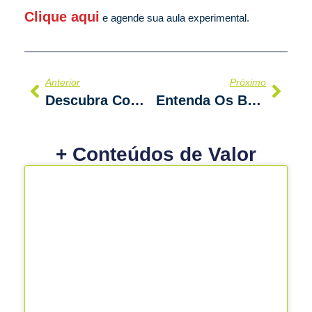
Clique aqui
e agende sua aula experimental.
Prev
Next
Anterior
Próximo
Descubra Como O Cross Kids Pode Diminuir O Tempo De Tela Do Seu Filho
Entenda Os Benefícios Do Champs Workout
+ Conteúdos de Valor