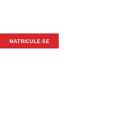
Ir
para
o
conteúdo
MATRICULE-SE