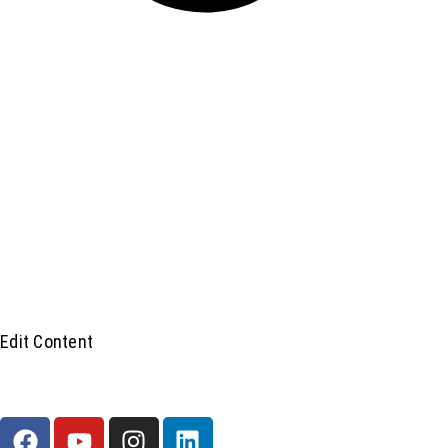
Edit Content
F
Y
I
L